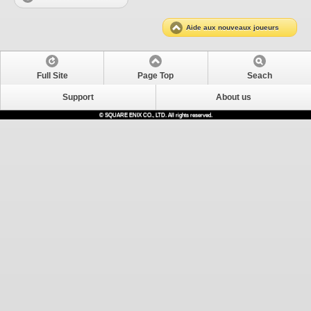
Aide aux nouveaux joueurs
Full Site
Page Top
Seach
Support
About us
© SQUARE ENIX CO., LTD. All rights reserved.