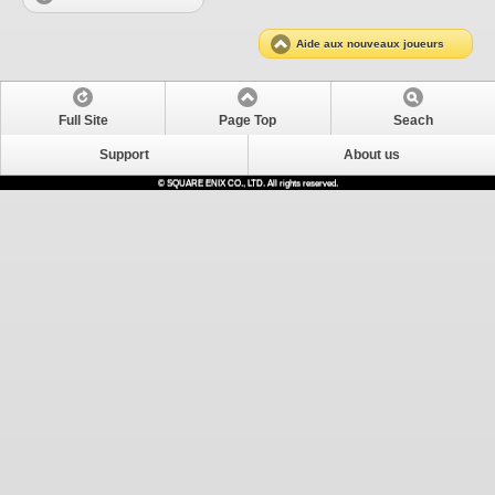
Aide aux nouveaux joueurs
Full Site
Page Top
Seach
Support
About us
© SQUARE ENIX CO., LTD. All rights reserved.