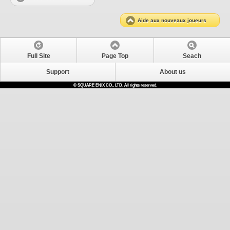
Aide aux nouveaux joueurs
Full Site
Page Top
Seach
Support
About us
© SQUARE ENIX CO., LTD. All rights reserved.