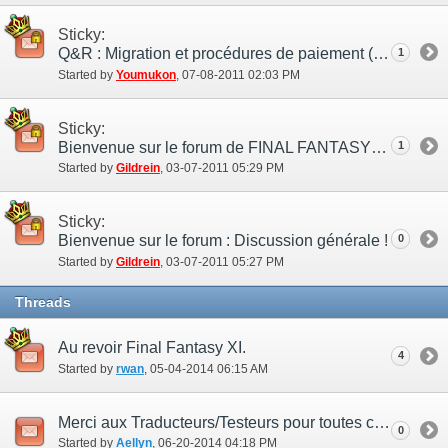
Sticky:
Q&R : Migration et procédures de paiement (05/08/2011)
1
Started by
Youmukon
‎, 07-08-2011 02:03 PM
Sticky:
Bienvenue sur le forum de FINAL FANTASY XI !
1
Started by
Gildrein
‎, 03-07-2011 05:29 PM
Sticky:
Bienvenue sur le forum : Discussion générale !
0
Started by
Gildrein
‎, 03-07-2011 05:27 PM
Threads
Au revoir Final Fantasy XI.
4
Started by
rwan
‎, 05-04-2014 06:15 AM
Merci aux Traducteurs/Testeurs pour toutes ces années :)
0
Started by
Aellyn
‎, 06-20-2014 04:18 PM