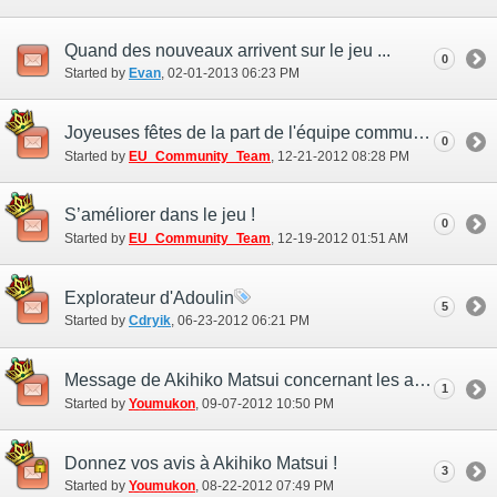
Quand des nouveaux arrivent sur le jeu ...
0
Started by
Evan
‎, 02-01-2013 06:23 PM
Joyeuses fêtes de la part de l'équipe communautaire
0
Started by
EU_Community_Team
‎, 12-21-2012 08:28 PM
S’améliorer dans le jeu !
0
Started by
EU_Community_Team
‎, 12-19-2012 01:51 AM
Explorateur d'Adoulin
5
Started by
Cdryik
‎, 06-23-2012 06:21 PM
Message de Akihiko Matsui concernant les aptitudes de job spéciales
1
Started by
Youmukon
‎, 09-07-2012 10:50 PM
Donnez vos avis à Akihiko Matsui !
3
Started by
Youmukon
‎, 08-22-2012 07:49 PM