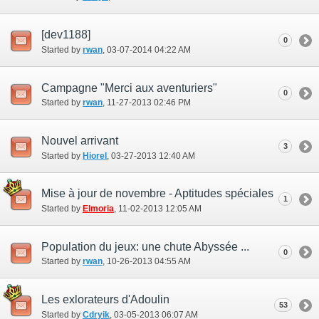
[dev1188]
0
Started by
rwan
‎, 03-07-2014 04:22 AM
Campagne "Merci aux aventuriers"
0
Started by
rwan
‎, 11-27-2013 02:46 PM
Nouvel arrivant
3
Started by
Hiorel
‎, 03-27-2013 12:40 AM
Mise à jour de novembre - Aptitudes spéciales
1
Started by
Elmoria
‎, 11-02-2013 12:05 AM
Population du jeux: une chute Abyssée ...
0
Started by
rwan
‎, 10-26-2013 04:55 AM
Les exlorateurs d'Adoulin
53
Started by
Cdryik
‎, 03-05-2013 06:07 AM