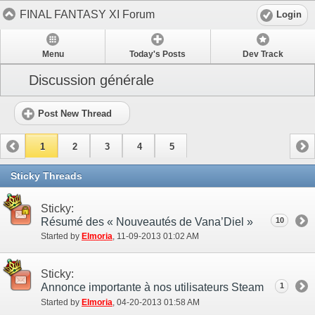
FINAL FANTASY XI Forum
Login
Menu
Today's Posts
Dev Track
Discussion générale
Post New Thread
1
2
3
4
5
Sticky Threads
Sticky:
Résumé des « Nouveautés de Vana’Diel »
10
Started by
Elmoria
‎, 11-09-2013 01:02 AM
Sticky:
Annonce importante à nos utilisateurs Steam
1
Started by
Elmoria
‎, 04-20-2013 01:58 AM