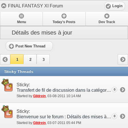
FINAL FANTASY XI Forum
Login
Menu
Today's Posts
Dev Track
Détails des mises à jour
Post New Thread
1
2
3
Sticky Threads
Sticky:
Transfert de fil de discussion dans la catégorie DÉVELOPPEMENT
0
Started by
Gildrein
‎, 03-08-2011 10:14 AM
Sticky:
Bienvenue sur le forum : Détails des mises à jour !
0
Started by
Gildrein
‎, 03-07-2011 05:44 PM