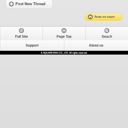
Post New Thread
Tests en cours
Full Site
Page Top
Seach
Support
About us
© SQUARE ENIX CO., LTD. All rights reserved.