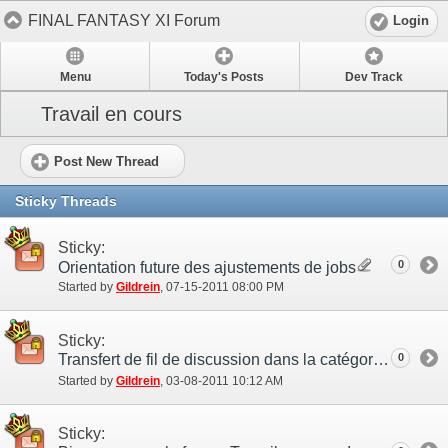
FINAL FANTASY XI Forum
Login
Menu
Today's Posts
Dev Track
Travail en cours
Post New Thread
Sticky Threads
Sticky:
0
Orientation future des ajustements de jobs
Started by
Gildrein
‎, 07-15-2011 08:00 PM
Sticky:
Transfert de fil de discussion dans la catégorie DÉVELOPPEMENT
0
Started by
Gildrein
‎, 03-08-2011 10:12 AM
Sticky: