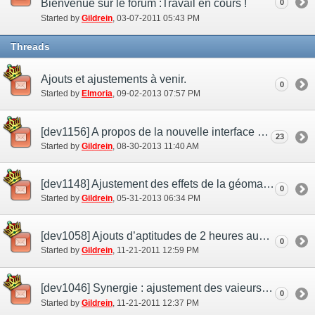
Bienvenue sur le forum :Travail en cours !
0
Started by
Gildrein
‎, 03-07-2011 05:43 PM
Threads
Ajouts et ajustements à venir.
0
Started by
Elmoria
‎, 09-02-2013 07:57 PM
[dev1156] A propos de la nouvelle interface utilisateur
23
Started by
Gildrein
‎, 08-30-2013 11:40 AM
[dev1148] Ajustement des effets de la géomancie
0
Started by
Gildrein
‎, 05-31-2013 06:34 PM
[dev1058] Ajouts d’aptitudes de 2 heures aux points de mérite
0
Started by
Gildrein
‎, 11-21-2011 12:59 PM
[dev1046] Synergie : ajustement des vaieurs maximaies des compétences
0
Started by
Gildrein
‎, 11-21-2011 12:37 PM