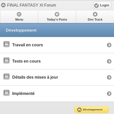
FINAL FANTASY XI Forum
Login
Menu
Today's Posts
Dev Track
Développement
Travail en cours
Tests en cours
Détails des mises à jour
Implémenté
Développement