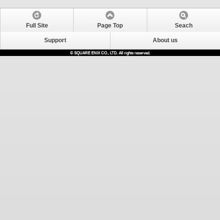
Full Site
Page Top
Seach
Support
About us
© SQUARE ENIX CO., LTD. All rights reserved.