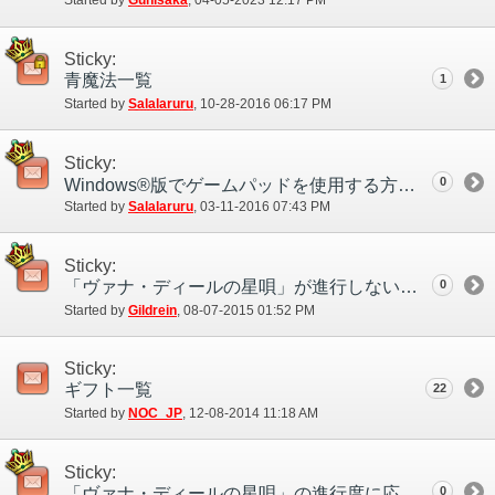
Started by
Gunisaka
‎, 04-05-2023 12:17 PM
Sticky:
青魔法一覧
1
Started by
Salalaruru
‎, 10-28-2016 06:17 PM
Sticky:
0
Windows®版でゲームパッドを使用する方法
Started by
Salalaruru
‎, 03-11-2016 07:43 PM
Sticky:
「ヴァナ・ディールの星唄」が進行しない場合
0
Started by
Gildrein
‎, 08-07-2015 01:52 PM
Sticky:
ギフト一覧
22
Started by
NOC_JP
‎, 12-08-2014 11:18 AM
Sticky:
「ヴァナ・ディールの星唄」の進行度に応じて得られる「だいじなもの」と効果一覧
0