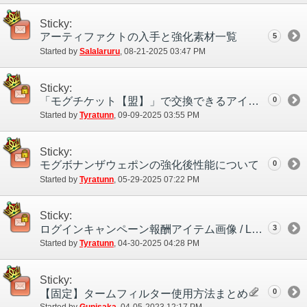
Sticky:
アーティファクトの入手と強化素材一覧
5
Started by
Salalaruru
‎, 08-21-2025 03:47 PM
Sticky:
「モグチケット【盟】」で交換できるアイテムについて
0
Started by
Tyratunn
‎, 09-09-2025 03:55 PM
Sticky:
モグボナンザウェポンの強化後性能について
0
Started by
Tyratunn
‎, 05-29-2025 07:22 PM
Sticky:
3
ログインキャンペーン報酬アイテム画像 / Login Campaign Rewards
Started by
Tyratunn
‎, 04-30-2025 04:28 PM
Sticky:
0
【固定】タームフィルター使用方法まとめ