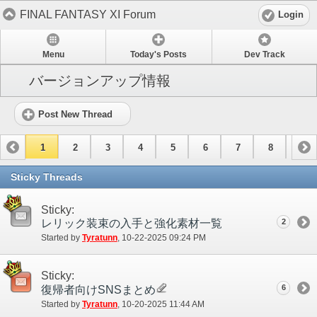
FINAL FANTASY XI Forum
Login
Menu
Today's Posts
Dev Track
バージョンアップ情報
Post New Thread
1
2
3
4
5
6
7
8
9
10
11
12
13
14
Sticky Threads
Sticky:
レリック装束の入手と強化素材一覧
2
Started by
Tyratunn
‎, 10-22-2025 09:24 PM
Sticky:
6
復帰者向けSNSまとめ
Started by
Tyratunn
‎, 10-20-2025 11:44 AM