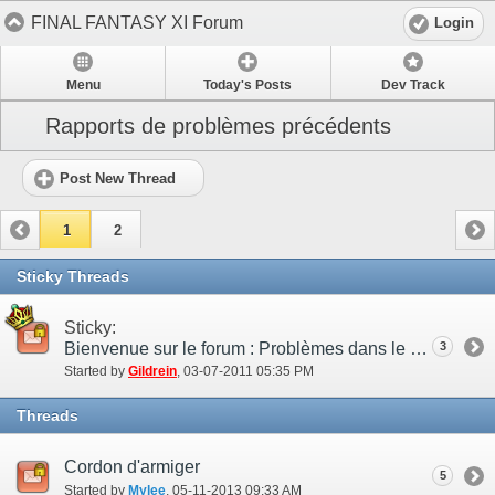
FINAL FANTASY XI Forum
Login
Menu
Today's Posts
Dev Track
Rapports de problèmes précédents
Post New Thread
1
2
Sticky Threads
Sticky:
Bienvenue sur le forum : Problèmes dans le jeu !
3
Started by
Gildrein
‎, 03-07-2011 05:35 PM
Threads
Cordon d'armiger
5
Started by
Mylee
‎, 05-11-2013 09:33 AM