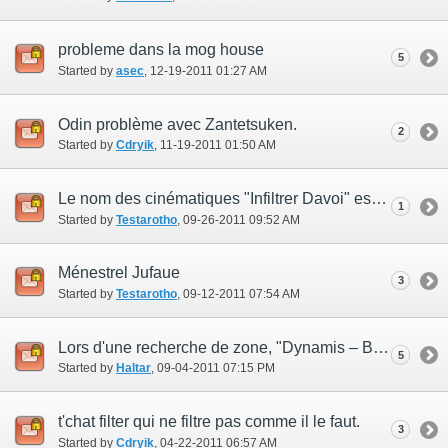
probleme dans la mog house
5
Started by
asec
‎, 12-19-2011 01:27 AM
Odin problème avec Zantetsuken.
2
Started by
Cdryik
‎, 11-19-2011 01:50 AM
Le nom des cinématiques "Infiltrer Davoi" est incorrect
1
Started by
Testarotho
‎, 09-26-2011 09:52 AM
Ménestrel Jufaue
3
Started by
Testarotho
‎, 09-12-2011 07:54 AM
Lors d'une recherche de zone, "Dynamis – Beaucedine" est mal orthographié.
5
Started by
Haltar
‎, 09-04-2011 07:15 PM
t'chat filter qui ne filtre pas comme il le faut.
3
Started by
Cdryik
‎, 04-22-2011 06:57 AM