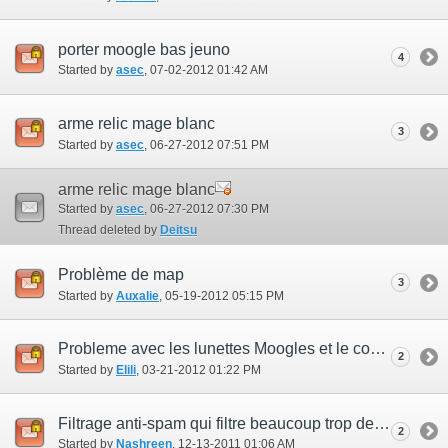
porter moogle bas jeuno
4
Started by
asec
‎, 07-02-2012 01:42 AM
arme relic mage blanc
3
Started by
asec
‎, 06-27-2012 07:51 PM
arme relic mage blanc
Started by
asec
‎, 06-27-2012 07:30 PM
Thread deleted by
Deitsu
Problème de map
3
Started by
Auxalie
‎, 05-19-2012 05:15 PM
Probleme avec les lunettes Moogles et le compagnon d'aventure
2
Started by
Elili
‎, 03-21-2012 01:22 PM
Filtrage anti-spam qui filtre beaucoup trop de mots en français
2
Started by
Nashreen
‎, 12-13-2011 01:06 AM