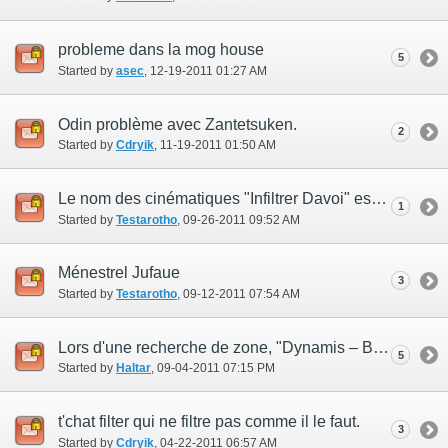
probleme dans la mog house
5
Started by
asec
‎, 12-19-2011 01:27 AM
Odin problème avec Zantetsuken.
2
Started by
Cdryik
‎, 11-19-2011 01:50 AM
Le nom des cinématiques "Infiltrer Davoi" est incorrect
1
Started by
Testarotho
‎, 09-26-2011 09:52 AM
Ménestrel Jufaue
3
Started by
Testarotho
‎, 09-12-2011 07:54 AM
Lors d'une recherche de zone, "Dynamis – Beaucedine" est mal orthographié.
5
Started by
Haltar
‎, 09-04-2011 07:15 PM
t'chat filter qui ne filtre pas comme il le faut.
3
Started by
Cdryik
‎, 04-22-2011 06:57 AM