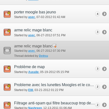
porter moogle bas jeuno
4
Started by
asec
‎, 07-02-2012 01:42 AM
arme relic mage blanc
3
Started by
asec
‎, 06-27-2012 07:51 PM
arme relic mage blanc
Started by
asec
‎, 06-27-2012 07:30 PM
Thread deleted by
Deitsu
Problème de map
3
Started by
Auxalie
‎, 05-19-2012 05:15 PM
Probleme avec les lunettes Moogles et le compagnon d'aventure
2
Started by
Elili
‎, 03-21-2012 01:22 PM
Filtrage anti-spam qui filtre beaucoup trop de mots en français
2
Started by
Nashreen
‎, 12-13-2011 01:06 AM