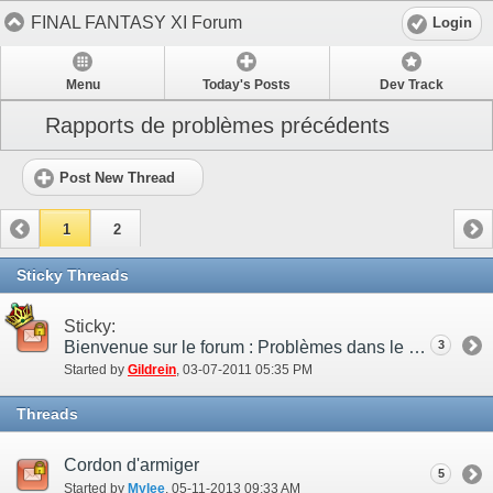
FINAL FANTASY XI Forum
Login
Menu
Today's Posts
Dev Track
Rapports de problèmes précédents
Post New Thread
1
2
Sticky Threads
Sticky:
Bienvenue sur le forum : Problèmes dans le jeu !
3
Started by
Gildrein
‎, 03-07-2011 05:35 PM
Threads
Cordon d'armiger
5
Started by
Mylee
‎, 05-11-2013 09:33 AM