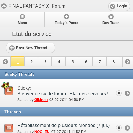
FINAL FANTASY XI Forum
Login
Menu
Today's Posts
Dev Track
État du service
Post New Thread
1
2
3
4
5
6
7
8
9
10
11
12
Sticky Threads
Sticky:
Bienvenue sur le forum : Etat des serveurs !
0
Started by
Gildrein
‎, 03-07-2011 04:58 PM
Threads
Rétablissement de plusieurs Mondes (7 jul.)
0
Started by
NOC_EU
‎, 07-07-2014 11:52 PM