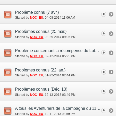
Problème connu (7 avr.)
0
Started by
NOC_EU
‎, 04-08-2014 11:06 AM
Problèmes connus (25 mar.)
0
Started by
NOC_EU
‎, 03-25-2014 09:06 PM
Problème concernant la récompense du Lotomog (12 fév.)
0
Started by
NOC_EU
‎, 02-12-2014 05:25 PM
Problèmes connus (22 jan.)
0
Started by
NOC_EU
‎, 01-22-2014 02:44 PM
Problèmes connus (Déc. 13)
0
Started by
NOC_EU
‎, 12-13-2013 03:49 PM
A tous les Aventuriers de la campagne du 11ème Vana’versaire de FFXI
0
Started by
NOC_EU
‎, 12-11-2013 08:59 PM