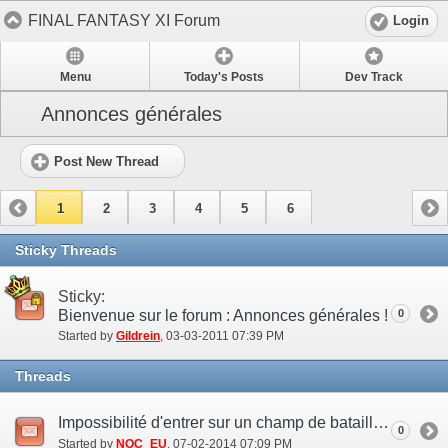
FINAL FANTASY XI Forum
Login
Menu
Today's Posts
Dev Track
Annonces générales
Post New Thread
1
2
3
4
5
6
Sticky Threads
Sticky:
Bienvenue sur le forum : Annonces générales !
0
Started by
Gildrein
‎, 03-03-2011 07:39 PM
Threads
Impossibilité d'entrer sur un champ de bataille avec un alter ego (2 jul.)
0
Started by
NOC_EU
‎, 07-02-2014 07:09 PM