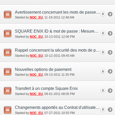
Avertissement concernant les mots de passe et l'augmentation des accès non-autorisés
0
Started by
NOC_EU
‎, 11-19-2011 12:48 AM
SQUARE ENIX ID & mot de passe : Mesures de sécurité
0
Started by
NOC_EU
‎, 10-13-2011 12:06 PM
Rappel concernant la sécurité des mots de passe
0
Started by
NOC_EU
‎, 10-12-2011 09:45 AM
Nouvelles options de paiement
0
Started by
NOC_EU
‎, 09-13-2011 11:35 PM
Transfert à un compte Square Enix
0
Started by
NOC_EU
‎, 09-01-2011 08:05 PM
Changements apportés au Contrat d'utilisateur de FINAL FANTASY XI
0
Started by
NOC_EU
‎, 07-27-2011 10:55 PM