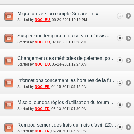
Migration vers un compte Square Enix
1
Started by
NOC_EU
‎, 06-20-2011 10:19 PM
Suspension temporaire du service d'assistance par GM (10 jul)
0
Started by
NOC_EU
‎, 07-08-2011 11:28 AM
Changement des méthodes de paiement pour les abonnés payant en dollar US (USD)
0
Started by
NOC_EU
‎, 06-24-2011 12:24 AM
Informations concernant les horaires de la fusion des Mondes
1
Started by
NOC_FR
‎, 04-15-2011 05:42 PM
Mise à jour des règles d'utilisation du forum de FINAL FANTASY XI (13 mai)
0
Started by
NOC_FR
‎, 05-13-2011 04:30 PM
Remboursement des frais du mois d'avril (20 avr.)
0
Started by
NOC_FR
‎, 04-20-2011 07:28 PM