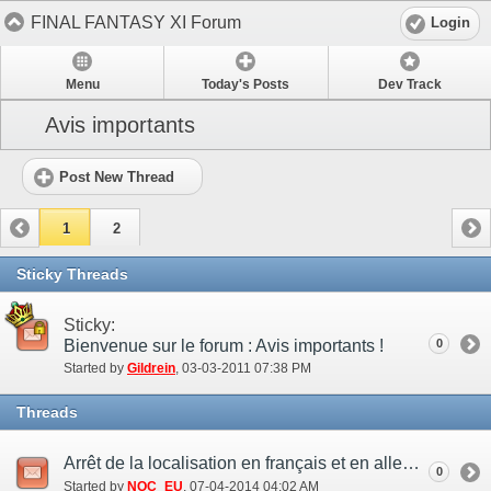
FINAL FANTASY XI Forum
Login
Menu
Today's Posts
Dev Track
Avis importants
Post New Thread
1
2
Sticky Threads
Sticky:
Bienvenue sur le forum : Avis importants !
0
Started by
Gildrein
‎, 03-03-2011 07:38 PM
Threads
Arrêt de la localisation en français et en allemand (8 jul.)
0
Started by
NOC_EU
‎, 07-04-2014 04:02 AM