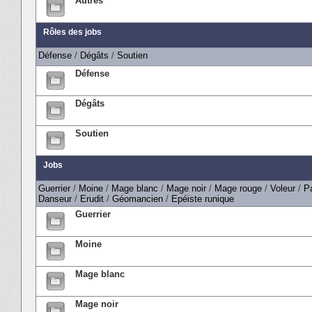
Autres
Rôles des jobs
Défense
/
Dégâts
/
Soutien
Défense
Dégâts
Soutien
Jobs
Guerrier
/
Moine
/
Mage blanc
/
Mage noir
/
Mage rouge
/
Voleur
/
P
Danseur
/
Erudit
/
Géomancien
/
Epéiste runique
Guerrier
Moine
Mage blanc
Mage noir