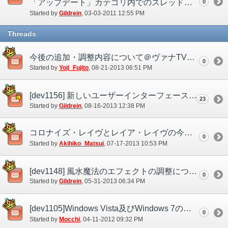
「アップデート」カテゴリ内でのスレッドの移動について
0
Started by
Gildrein
‎, 03-03-2011 12:55 PM
Threads
今後の追加・調整内容について＠ヴァナTVフェスティバル2013
0
Started by
Yoji_Fujito
‎, 08-21-2013 06:51 PM
[dev1156] 新しいユーザーインターフェースについて
23
Started by
Gildrein
‎, 08-16-2013 12:38 PM
コロナイズ・レイヴとレイア・レイヴの今後の調整方針に ついて
0
Started by
Akihiko_Matsui
‎, 07-17-2013 10:53 PM
[dev1148] 風水魔法のエフェクトの調整について
0
Started by
Gildrein
‎, 05-31-2013 06:34 PM
[dev1105]Windows Vista及びWindows 7の日本語入力について
0
Started by
Mocchi
‎, 04-11-2012 09:32 PM