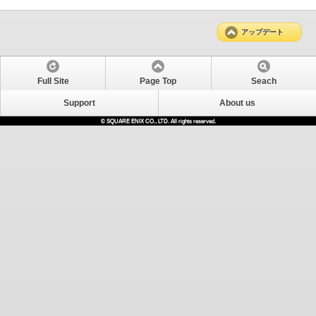
アップデート
Full Site
Page Top
Seach
Support
About us
© SQUARE ENIX CO., LTD. All rights reserved.