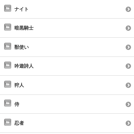
ナイト
暗黒騎士
獣使い
吟遊詩人
狩人
侍
忍者