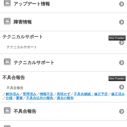
アップデート情報
障害情報
テクニカルサポート
Dev Tracker
テクニカルサポート
テクニカルサポート
不具合報告
Dev Tracker
不具合報告
／
解決済み
／
受理済み
／
情報不足
／
再現せず
／
不具合確認・修正予定
／
修正済み
／
仕様
／
重複
／
不具合以外の報告
／
過去の報告
不具合報告