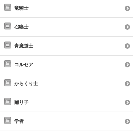
竜騎士
召喚士
青魔道士
コルセア
からくり士
踊り子
学者