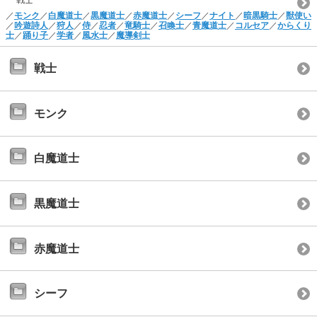
／
モンク
／
白魔道士
／
黒魔道士
／
赤魔道士
／
シーフ
／
ナイト
／
暗黒騎士
／
獣使い
／
吟遊詩人
／
狩人
／
侍
／
忍者
／
竜騎士
／
召喚士
／
青魔道士
／
コルセア
／
からくり
士
／
踊り子
／
学者
／
風水士
／
魔導剣士
戦士
モンク
白魔道士
黒魔道士
赤魔道士
シーフ